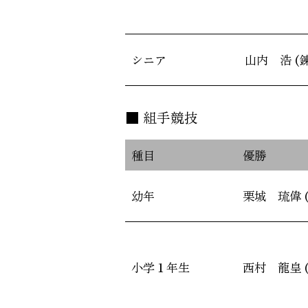
シニア
山内 浩 (
組手競技
種目
優勝
幼年
栗城 琉偉 
小学１年生
西村 龍皇 