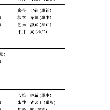
齊藤 夕莉 (拳鈴)
)
榎本 昂輝 (拳本)
)
佐藤 諒眞 (拳鈴)
平井 翼 (松武)
梁)
)
若松 咲希 (拳本)
)
永井 武裟士 (拳梁)
)
加野 統 (拳本)