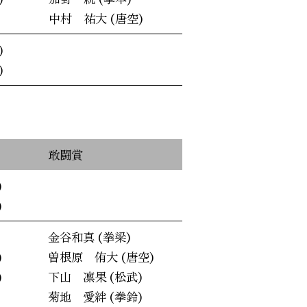
中村 祐大 (唐空)
)
)
敢闘賞
)
)
金谷和真 (拳梁)
)
曽根原 侑大 (唐空)
)
下山 凛果 (松武)
菊地 愛絆 (拳鈴)