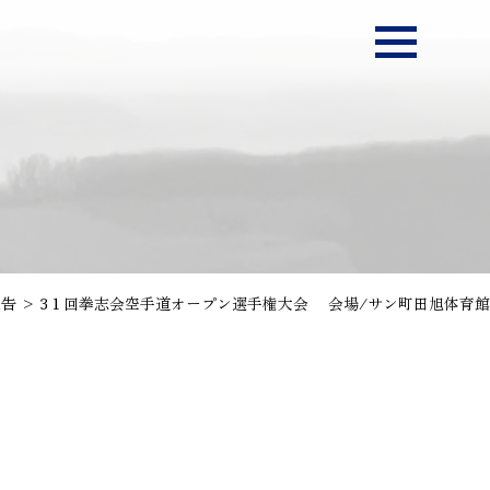
報告 > 3１回拳志会空手道オープン選手権大会 会場/サン町田旭体育館