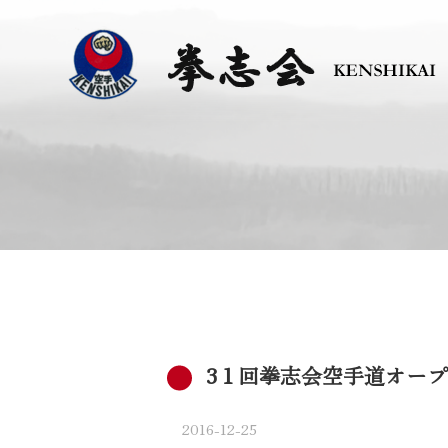
3１回拳志会空手道オー
2016-12-25