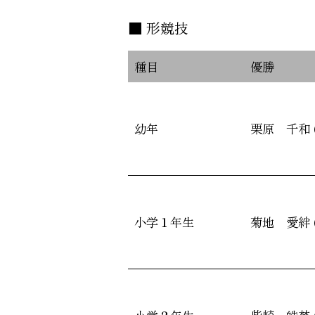
形競技
種目
優勝
幼年
栗原 千和 
小学１年生
菊地 愛絆 