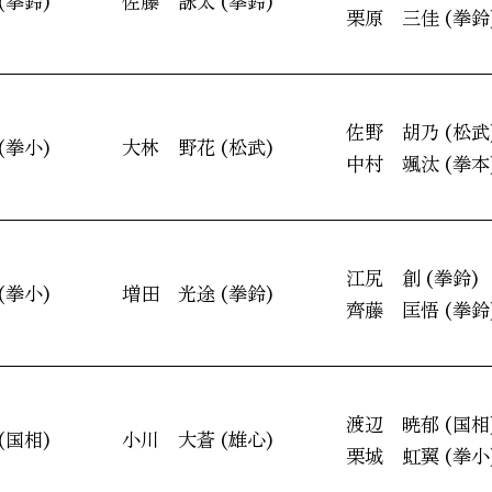
(拳鈴)
佐藤 詠太 (拳鈴)
栗原 三佳 (拳鈴
佐野 胡乃 (松武
(拳小)
大林 野花 (松武)
中村 颯汰 (拳本
江尻 創 (拳鈴)
(拳小)
増田 光途 (拳鈴)
齊藤 匡悟 (拳鈴
渡辺 暁郁 (国相
(国相)
小川 大蒼 (雄心)
栗城 虹翼 (拳小