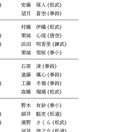
)
安藤 琢人 (松武)
望月 蒼空 (拳鈴)
村橋 伊織 (松武)
)
栗城 心琉 (唐空)
)
浜田 明香里 (錬武)
栗城 雪桜 (拳小)
石原 凌 (拳鈴)
進藤 颯心 (拳鈴)
)
工藤 冬雅 (拳鈴)
高橋 瑠璃 (松武)
野木 有紗 (拳小)
)
細井 魁吏 (松道)
)
濱野 さくら (松武)
河井 倖之介 (松道)