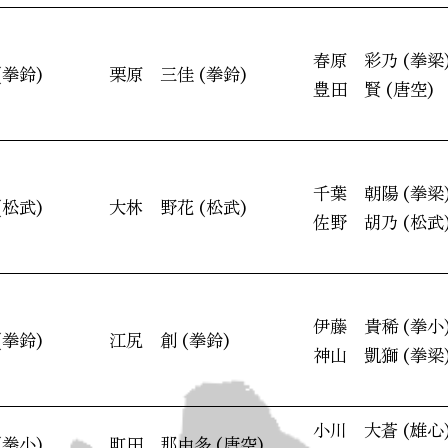
春原 彩乃 (拳梁
(拳鈴)
栗原 三佳 (拳鈴)
豊田 賢 (唐空)
千葉 朝陽 (拳梁
(松武)
大林 野花 (松武)
佐野 胡乃 (松武
伊藤 貴稀 (拳小
(拳鈴)
江尻 創 (拳鈴)
神山 凱獅 (拳梁
小川 大蒼 (雄心
(拳小)
町田 那由多 (唐空)