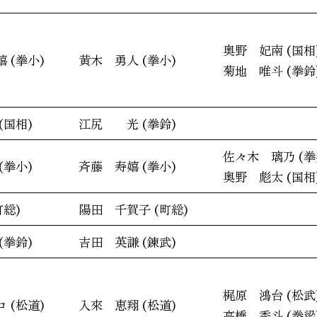
奥野 妃南 (国相
 (拳小)
黄木 勇人 (拳小)
菊地 唯斗 (拳鈴
(国相)
江尻 光 (拳鈴)
佐々木 璃乃 (拳
(拳小)
斉藤 寿嬉 (拳小)
奥野 彪太 (国相
町総)
陽田 千賀子 (町総)
(拳鈴)
吉田 英謙 (錬武)
梶原 鴻台 (松武
 (松道)
入來 恵翔 (松道)
高橋 秀斗 (拳梁