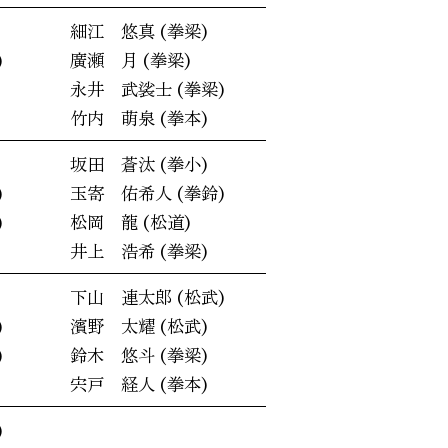
細江 悠真 (拳梁)
)
廣瀬 月 (拳梁)
永井 武裟士 (拳梁)
竹内 萌泉 (拳本)
坂田 蒼汰 (拳小)
)
玉寄 佑希人 (拳鈴)
)
松岡 龍 (松道)
井上 浩希 (拳梁)
下山 連太郎 (松武)
)
濱野 太耀 (松武)
)
鈴木 悠斗 (拳梁)
宍戸 経人 (拳本)
)