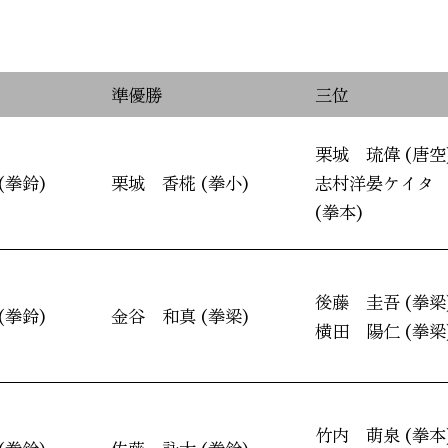
準優勝
三位
栗城 琉偉 (唐空
(拳鈴)
栗城 香椛 (拳小)
志村洋晏ケイタ
(拳本)
後藤 圭吾 (拳梁
(拳鈴)
金谷 和真 (拳梁)
横田 陽仁 (拳梁
竹内 萌泉 (拳本