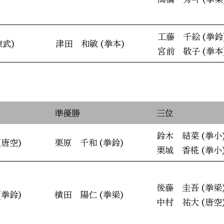
工藤 千絵 (拳鈴
錬武)
津田 和敏 (拳本)
宮前 敬子 (拳本
準優勝
三位
鈴木 結菜 (拳小
(唐空)
栗原 千和 (拳鈴)
栗城 香椛 (拳小
後藤 圭吾 (拳梁
(拳鈴)
横田 陽仁 (拳梁)
中村 祐大 (唐空