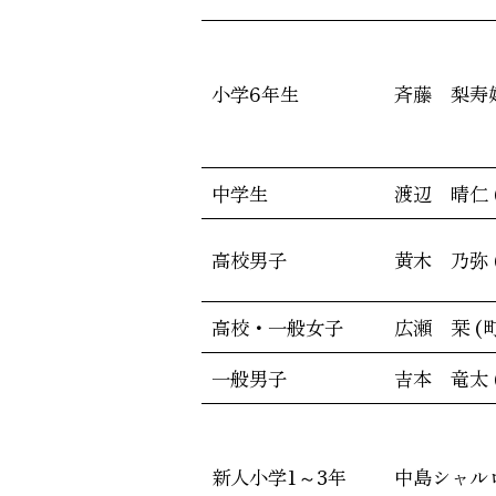
小学6年生
斉藤 梨寿嬉
中学生
渡辺 晴仁 
高校男子
黄木 乃弥 
高校・一般女子
広瀬 栞 (
一般男子
吉本 竜太 
新人小学1～3年
中島シャルロ