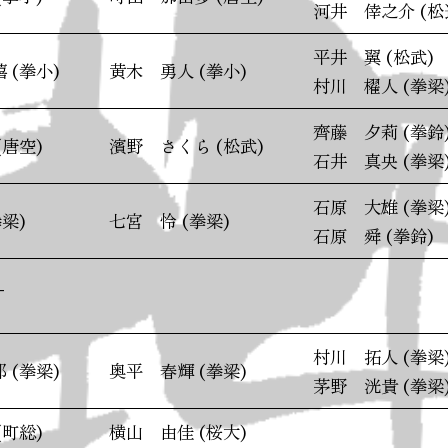
河井 倖之介 (松
平井 翼 (松武)
 (拳小)
黄木 勇人 (拳小)
村川 櫂人 (拳梁
齊藤 夕莉 (拳鈴
(唐空)
濱野 さくら (松武)
石井 真央 (拳梁
石原 大雄 (拳梁
梁)
七宮 怜 (拳梁)
石原 舜 (拳鈴)
_
村川 拓人 (拳梁
 (拳梁)
奥平 春輝 (拳梁)
茅野 洸貴 (拳梁
(町総)
横山 由佳 (桜大)