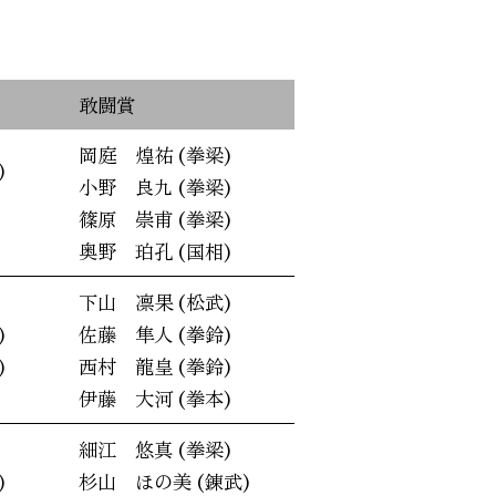
敢闘賞
岡庭 煌祐 (拳梁)
)
小野 良九 (拳梁)
篠原 崇甫 (拳梁)
奥野 珀孔 (国相)
下山 凛果 (松武)
)
佐藤 隼人 (拳鈴)
)
西村 龍皇 (拳鈴)
伊藤 大河 (拳本)
細江 悠真 (拳梁)
)
杉山 ほの美 (錬武)