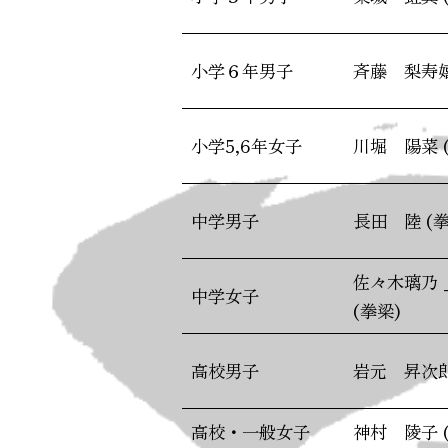
小学６年男子
斉藤 梨寿嬉
小学5,6年女子
川堀 陽菜 
中学男子
長田 陸 (拳
佐々木璃乃 
中学女子
(拳梁)
高校男子
岩元 昇次郎
高校・一般女子
神村 陵子 