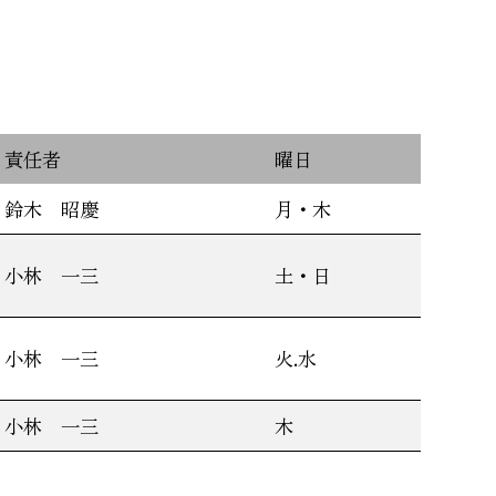
責任者
曜日
鈴木 昭慶
月・木
小林 一三
土・日
小林 一三
火.水
小林 一三
木