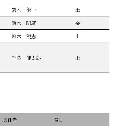
鈴木 龍一
土
鈴木 昭廣
金
鈴木 説志
土
千葉 健太郎
土
責任者
曜日