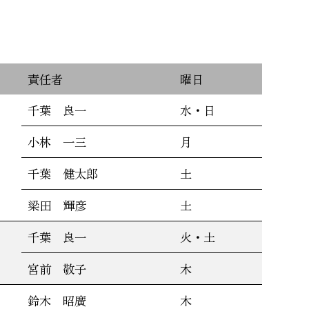
責任者
曜日
千葉 良一
水・日
小林 一三
月
千葉 健太郎
土
梁田 輝彦
土
千葉 良一
火・土
宮前 敬子
木
鈴木 昭廣
木