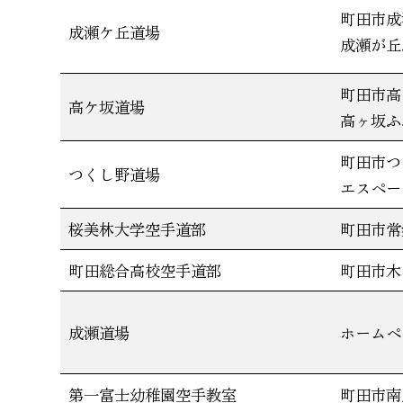
町田市成瀬
成瀬ケ丘道場
成瀬が丘
町田市高ケ
高ケ坂道場
高ヶ坂ふ
町田市つ
つくし野道場
エスペー
桜美林大学空手道部
町田市常
町田総合高校空手道部
町田市木
成瀬道場
ホームペ
第一富士幼稚園空手教室
町田市南