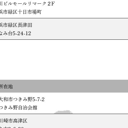
川ビルモールリマーク２F
浜市緑区十日市場町
浜市緑区長津田
なみ台5-24-12
所在地
大和市つきみ野5-7-2
つきみ野自治会館
川崎市高津区