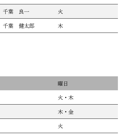
千葉 良一
火
千葉 健太郎
木
曜日
火・木
木・金
火