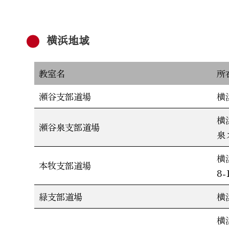
横浜地域
教室名
所
瀬谷支部道場
横
横
瀬谷泉支部道場
泉
横
本牧支部道場
8
緑支部道場
横
横