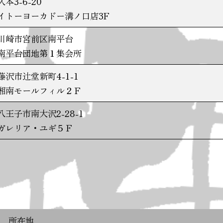
久本3-6-20
イトーヨーカドー溝ノ口店3F
川崎市宮前区南平台
南平台団地第１集会所
藤沢市辻堂新町4-1-1
湘南モールフィル２Ｆ
八王子市南大沢2-28-1
ガレリア・ユギ５Ｆ
所在地