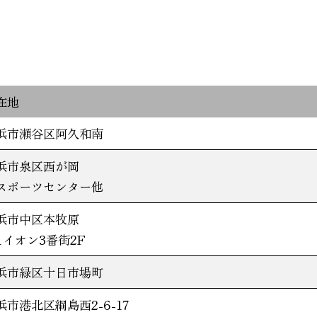
在地
浜市瀬谷区阿久和南
浜市泉区西が岡
スポーツセンター他
浜市中区本牧原
-1イオン3番街2F
浜市緑区十日市場町
浜市港北区綱島西2-6-17