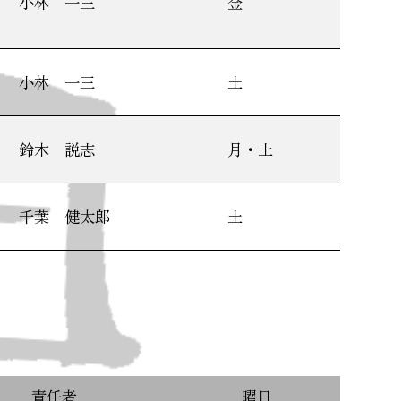
小林 一三
金
小林 一三
土
鈴木 説志
月・土
千葉 健太郎
土
責任者
曜日